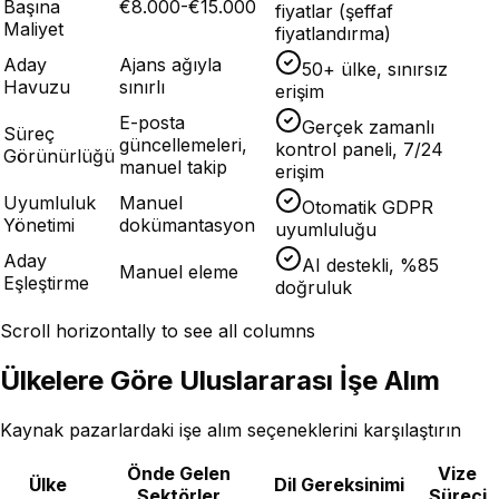
Başına
€8.000-€15.000
fiyatlar (şeffaf
Maliyet
fiyatlandırma)
Aday
Ajans ağıyla
50+ ülke, sınırsız
Havuzu
sınırlı
erişim
E-posta
Gerçek zamanlı
Süreç
güncellemeleri,
kontrol paneli, 7/24
Görünürlüğü
manuel takip
erişim
Uyumluluk
Manuel
Otomatik GDPR
Yönetimi
dokümantasyon
uyumluluğu
Aday
AI destekli, %85
Manuel eleme
Eşleştirme
doğruluk
Scroll horizontally to see all columns
Ülkelere Göre Uluslararası İşe Alım
Kaynak pazarlardaki işe alım seçeneklerini karşılaştırın
Önde Gelen
Vize
Ülke
Dil Gereksinimi
Sektörler
Süreci