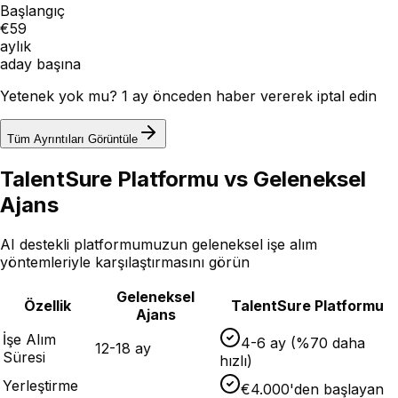
Başlangıç
€59
aylık
aday başına
Yetenek yok mu? 1 ay önceden haber vererek iptal edin
Tüm Ayrıntıları Görüntüle
TalentSure Platformu vs Geleneksel
Ajans
AI destekli platformumuzun geleneksel işe alım
yöntemleriyle karşılaştırmasını görün
Geleneksel
Özellik
TalentSure Platformu
Ajans
İşe Alım
4-6 ay (%70 daha
12-18 ay
Süresi
hızlı)
Yerleştirme
€4.000'den başlayan