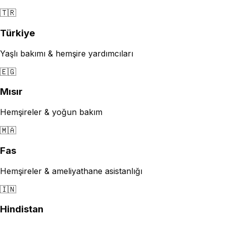
🇹🇷
Türkiye
Yaşlı bakımı & hemşire yardımcıları
🇪🇬
Mısır
Hemşireler & yoğun bakım
🇲🇦
Fas
Hemşireler & ameliyathane asistanlığı
🇮🇳
Hindistan