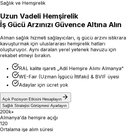
Sağlık ve Hemşirelik
Uzun Vadeli Hemşirelik
İş Gücü Arzınızı Güvence Altına Alın
Alman sağlık hizmeti sağlayıcıları, iş gücü arzını istikrara
kavuşturmak için uluslararası hemşirelik hatları
oluşturuyor. Aynı daralan yerel yetenek havuzu için
rekabet etmeyi bırakın.
RAL kalite işareti „Adil Hemşire Alımı Almanya"
WE-Fair (Uzman İşgücü İttifakı) & BVIF üyesi
Adaylar için ücret yok
Açık Pozisyon Etkisini Hesaplayın
Sağlık Stratejisi Görüşmesi Ayarlayın
200k+
Almanya'da hemşire açığı
120
Ortalama işe alım süresi