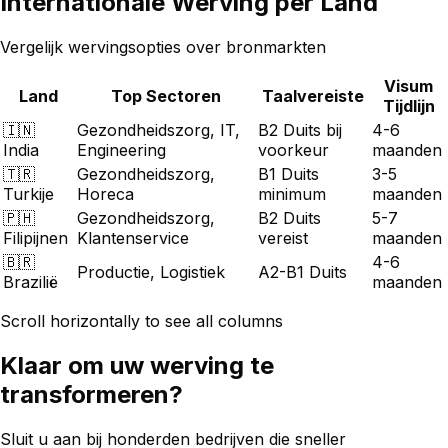
Internationale Werving per Land
Vergelijk wervingsopties over bronmarkten
Visum
Land
Top Sectoren
Taalvereiste
Tijdlijn
🇮🇳
Gezondheidszorg, IT,
B2 Duits bij
4-6
India
Engineering
voorkeur
maanden
🇹🇷
Gezondheidszorg,
B1 Duits
3-5
Turkije
Horeca
minimum
maanden
🇵🇭
Gezondheidszorg,
B2 Duits
5-7
Filipijnen
Klantenservice
vereist
maanden
🇧🇷
4-6
Productie, Logistiek
A2-B1 Duits
Brazilië
maanden
Scroll horizontally to see all columns
Klaar om uw werving te
transformeren?
Sluit u aan bij honderden bedrijven die sneller