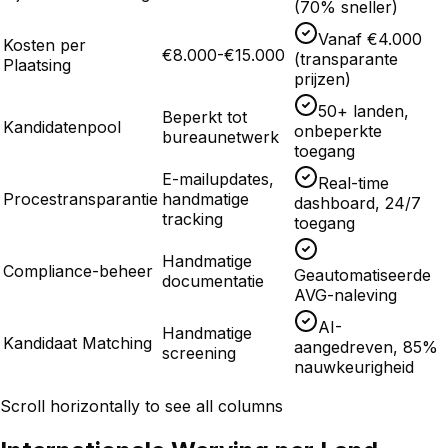
(70% sneller)
Vanaf €4.000
Kosten per
€8.000-€15.000
(transparante
Plaatsing
prijzen)
50+ landen,
Beperkt tot
Kandidatenpool
onbeperkte
bureaunetwerk
toegang
E-mailupdates,
Real-time
Procestransparantie
handmatige
dashboard, 24/7
tracking
toegang
Handmatige
Compliance-beheer
Geautomatiseerde
documentatie
AVG-naleving
AI-
Handmatige
Kandidaat Matching
aangedreven, 85%
screening
nauwkeurigheid
Scroll horizontally to see all columns