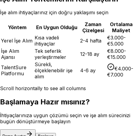
İşe alım ihtiyaçlarınız için doğru yaklaşımı seçin
Zaman
Ortalama
Yöntem
En Uygun Olduğu
Çizelgesi
Maliyet
Kısa vadeli
€3.000-
Yerel İşe Alım
2-4 hafta
ihtiyaçlar
€5.000
İşe Alım
Tek seferlik
€8.000-
12-18 ay
Ajansı
yerleştirmeler
€15.000
Sürekli,
TalentSure
€4.000-
ölçeklenebilir işe
4-6 ay
Platformu
€7.000
alım
Scroll horizontally to see all columns
Başlamaya Hazır mısınız?
İhtiyaçlarınıza uygun çözümü seçin ve işe alım sürecinizi
bugün dönüştürmeye başlayın